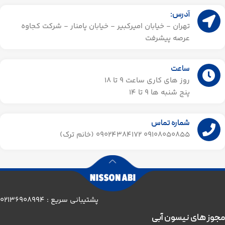
آدرس:
تهران - خیابان امیرکبیر - خیابان پامنار - شرکت کجاوه
عرصه پیشرفت
ساعت
روز های کاری ساعت ۹ تا 18
پنج شنبه ها 9 تا 14​
شماره تماس
09108050855 09024384172 (خانم ترک)
پشتیبانی سریع : 02136908994
مجوز های نیسون آبی