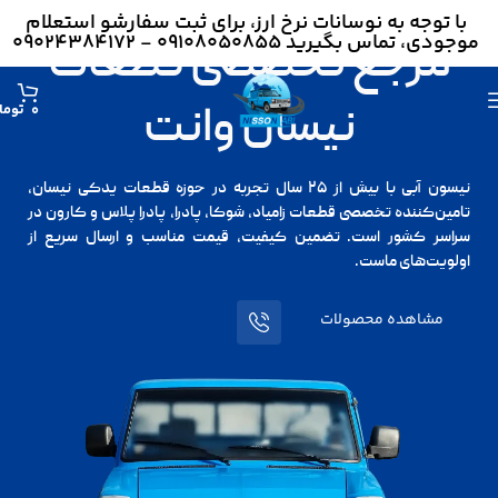
با توجه به نوسانات نرخ ارز، برای ثبت سفارشو استعلام
موجودی، تماس بگیرید 09108050855 - 09024384172
مرجع تخصصی قطعات
نیسان وانت
توما
0
نیسون آبی با بیش از ۲۵ سال تجربه در حوزه قطعات یدکی نیسان،
تامین‌کننده تخصصی قطعات زامیاد، شوکا، پادرا، پادرا پلاس و کارون در
سراسر کشور است. تضمین کیفیت، قیمت مناسب و ارسال سریع از
اولویت‌های ماست.
مشاهده محصولات