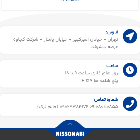
ادامه مطلب
آدرس:
تهران - خیابان امیرکبیر - خیابان پامنار - شرکت کجاوه
عرصه پیشرفت
ساعت
روز های کاری ساعت ۹ تا 18
پنج شنبه ها 9 تا 14​
شماره تماس
09108050855 09024384172 (خانم ترک)