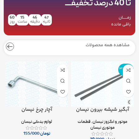
تا
40
درصد تخفیفــــ
زمـــــــان
60
15
46
46
ثانیه
دقیقه
ساعت
روز
باقی مانده
مشاهده همه محصولات
اتمام موجو
دی
آبگیر شیشه بیرون نیسان
آچار چرخ نیسان
موتور و اگزوز نیسان
,
قطعات
لوازم یدکی نیسان
موتوری نیسان
تومان
155/000