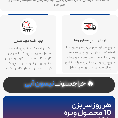
قطعه کمک خواستی، کافیه تماس بگیری. تیم پشتیبانی ما همیشه پاسخگو و
همراهته.
ارسال سریع سفارش ها
پرداخت درب منزل
سریع می‌فرستیم، بی‌دردسر می‌رسه! از
با خیال راحت خرید کن، پرداخت بعد از
لحظه ثبت سفارش تا رسیدن به دستت،
تحویل! نیازی به پرداخت اینترنتی یا
زمان رو از دست نمی‌دیم. سفارش‌ها در
کارت‌به‌کارت نیست. سفارشتو تحویل
سریع‌ترین زمان ممکن به سراسر کشور
بگیر، بررسی کن، بعد راحت پرداخت
ارسال می‌شن، حتی روزهای تعطیل.
کن. این یعنی اطمینان کامل از خرید.
🔥 حراجستونـــ
نیسون آبی
هر روز سر بزن
10
محصول ویژه