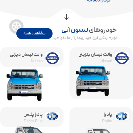
تومان
78/000
خودروهای
نیسون آبی
مشاهده همه
لوازم یدکی این خودروها را از ما بخواهید
وانت نیسان بنزینی
وانت نیسان دیزلی
Nissan
Nissan
پادرا
پادرا پلاس
Padra Plus
Padra