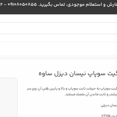
علام موجودی، تماس بگیرید. 09108050855 - 09024384172
زل ساوه
یت سوپاپ نیسان دیزل ساوه
ت سوپاپ به حرکت ثابت سوپاپ و بالا و پایین رفتن آن روی سر
لندر و ثابت ماندن آن کمک میکند.
سان دیزلی
ک STYM