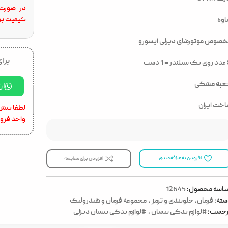
در صورت 
کیفیت برا
وه
صوص موتورهای دیزلی ایسوزو
برای
 دست
عبه مشکی
ار
خت ایران
لطفا پیش 
واحد فرو
افزودن به علاقه مندی
افزودن برای مقایسه
ناسه محصول:
12645
ته:
فرمان، جلوبندی و ترمز
,
مجموعه فرمان و هیدرولیک
رچسب:
#لوازم یدکی نیسان
,
#لوازم یدکی نیسان دیزلی