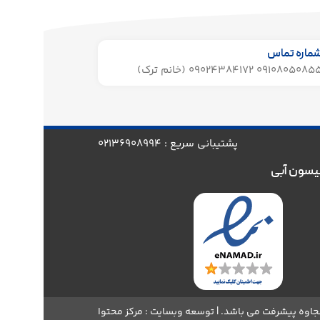
ماره تماس
091080508 09024384172 (خانم ترک)
پشتیبانی سریع : 02136908994
یسون آبی
اوه پیشرفت می باشد. | توسعه وبسایت : مرکز محتوا