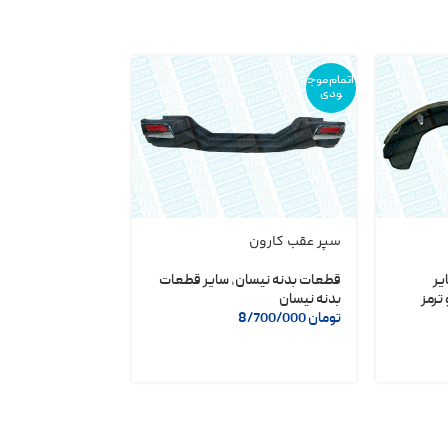
اتمام موج
ودی
سپر عقب کارون
دلکو مگنتی نیسا
شریف
یر
قطعات بدنه نیسان
,
سایر قطعات
ترمز
بدنه نیسان
لوازم یدکی نیسان
تومان
8/700/000
تومان
6/400/000