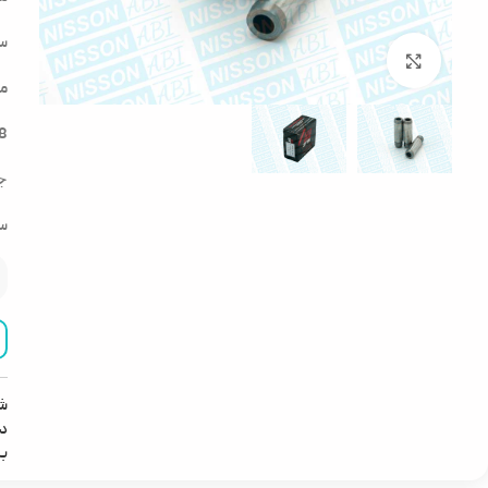
سا
بزرگنمایی تصویر
مخ
8 عدد روی یک سیلندر = 1
ج
سا
ش
دس
ب