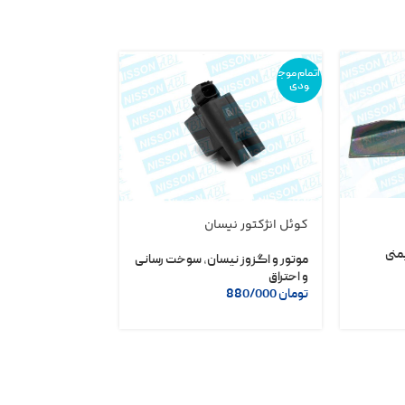
اتمام موج
ودی
مجموعه رینگ موت
کوئل انژکتور نیسان
منی
قطعات داخلی
,
قط
موتور و اگزوز نیسان
,
سوخت رسانی
تومان
1/750/000
و احتراق
تومان
1/650/000
تومان
880/000
انتخاب گزینه ها