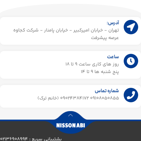
آدرس:
تهران - خیابان امیرکبیر - خیابان پامنار - شرکت کجاوه
عرصه پیشرفت
ساعت
روز های کاری ساعت ۹ تا 18
پنج شنبه ها 9 تا 14​
شماره تماس
09108050855 09024384172 (خانم ترک)
پشتیبانی سریع : 02136908994