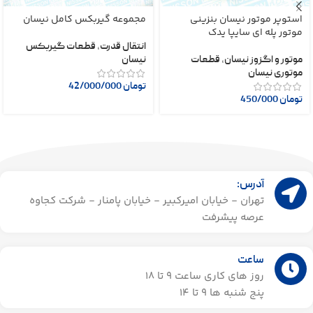
استوپر موتور نیسان بنزینی
مجموعه گیربکس کامل نیسان
موتور پله ای سایپا یدک
انتقال قدرت
,
قطعات گیربکس
موتور و اگزوز نیسان
,
قطعات
نیسان
موتوری نیسان
تومان
42/000/000
تومان
450/000
آدرس:
تهران - خیابان امیرکبیر - خیابان پامنار - شرکت کجاوه
عرصه پیشرفت
ساعت
روز های کاری ساعت ۹ تا 18
پنج شنبه ها 9 تا 14​