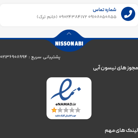
شماره تماس
09108050855 09024384172 (خانم ترک)
پشتیبانی سریع : 02136908994
مجوز های نیسون آبی
لینک های مهم