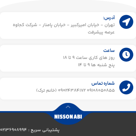
آدرس:
تهران - خیابان امیرکبیر - خیابان پامنار - شرکت کجاوه
عرصه پیشرفت
ساعت
روز های کاری ساعت ۹ تا 18
پنج شنبه ها 9 تا 14​
شماره تماس
09108050855 09024384172 (خانم ترک)
پشتیبانی سریع : 02136908994