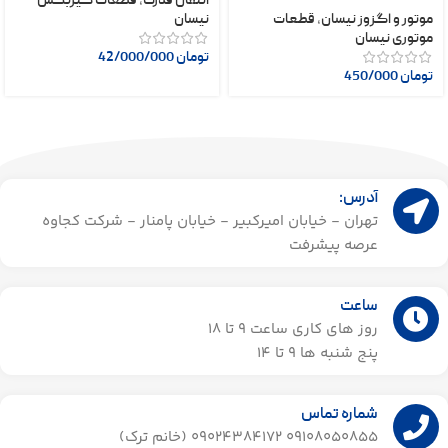
انتقال قدرت
,
قطعات گیربکس
موتور و اگزوز نیسان
,
قطعات
نیسان
موتوری نیسان
تومان
42/000/000
تومان
450/000
آدرس:
تهران - خیابان امیرکبیر - خیابان پامنار - شرکت کجاوه
عرصه پیشرفت
ساعت
روز های کاری ساعت ۹ تا 18
پنج شنبه ها 9 تا 14​
شماره تماس
09108050855 09024384172 (خانم ترک)