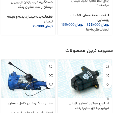
چراغ خطر عقب جدید نیسان
دستگیره درب بازکن از بیرون
فراصنعت
نیسان راست سایان یدک
قطعات بدنه نیسان
,
قطعات
قطعات بدنه نیسان
,
بدنه و شیشه
روشنایی
نیسان
تومان
328/000
–
تومان
165/000
تومان
75/000
انتخاب گزینه ها
محبوب ترین محصولات
استوپر موتور نیسان بنزینی
مجموعه گیربکس کامل نیسان
موتور پله ای سایپا یدک