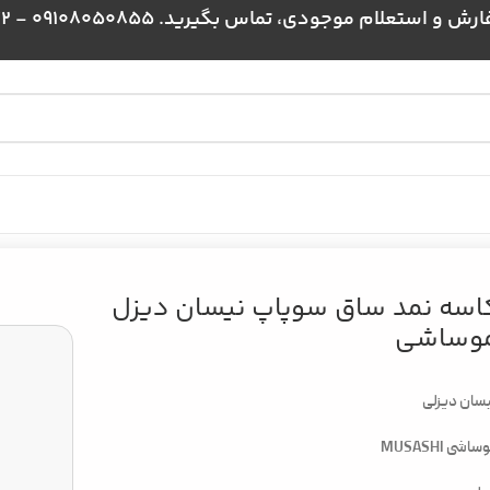
علام موجودی، تماس بگیرید. 09108050855 - 09024384172
اسه نمد ساق سوپاپ نیسان دیزل
وساشی
سان دیزلی
اشی MUSASHI