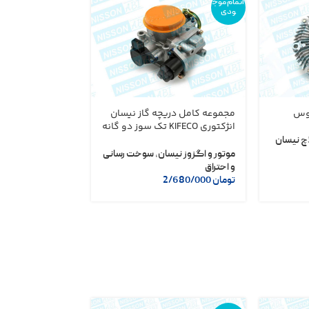
اتمام موج
اتمام موج
ودی
ودی
توس
مجموعه کامل دریچه گاز نیسان
موتور برف پاک کن
انژکتوری KIFECO تک سوز دو گانه
ویگور
سوز
چ نیسان
موتور و اگزوز نیسان
,
سوخت رسانی
موتور و اگزوز نیس
و احتراق
موتوری نیسان
تومان
2/680/000
تومان
1/150/000