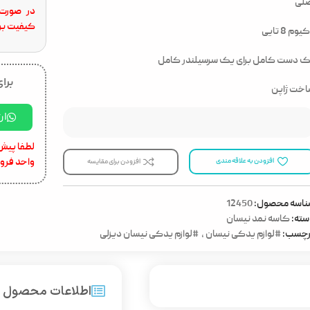
لی
در صورت 
کیفیت برا
وم 8 تایی
 دست کامل برای یک سر‌سیلندر کامل
برای
خت ژاپن
ار
لطفا پیش 
واحد فرو
افزودن به علاقه مندی
افزودن برای مقایسه
ناسه محصول:
12450
ته:
کاسه نمد نیسان
رچسب:
#لوازم یدکی نیسان
,
#لوازم یدکی نیسان دیزلی
اطلاعات محصول