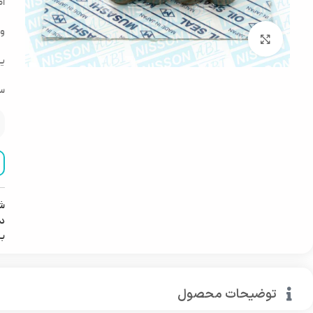
اص
وکی
بزرگنمایی تصویر
یک
سا
ش
دس
ب
توضیحات محصول