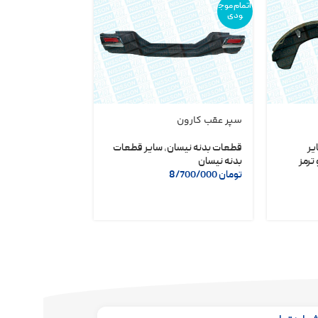
اتمام موج
ودی
سپر عقب کارون
دلکو مگنتی نیسا
شریف
یر
قطعات بدنه نیسان
,
سایر قطعات
ترمز
بدنه نیسان
لوازم یدکی نیسان
تومان
8/700/000
تومان
6/400/000