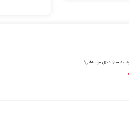
وپاپ نیسان دیزل موساشی”