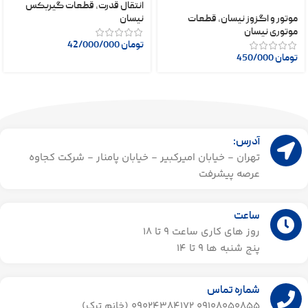
انتقال قدرت
,
قطعات گیربکس
موتور و اگزوز نیسان
,
قطعات
نیسان
موتوری نیسان
تومان
42/000/000
تومان
450/000
آدرس:
تهران - خیابان امیرکبیر - خیابان پامنار - شرکت کجاوه
عرصه پیشرفت
ساعت
روز های کاری ساعت ۹ تا 18
پنج شنبه ها 9 تا 14​
شماره تماس
09108050855 09024384172 (خانم ترک)