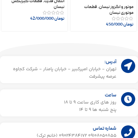
انتقال قدرت
,
قطعات گیربکس
موتور و اگزوز نیسان
,
قطعات
نیسان
موتوری نیسان
تومان
42/000/000
تومان
450/000
آدرس:
تهران - خیابان امیرکبیر - خیابان پامنار - شرکت کجاوه
عرصه پیشرفت
ساعت
روز های کاری ساعت ۹ تا 18
پنج شنبه ها 9 تا 14​
شماره تماس
09108050855 09024384172 (خانم ترک)