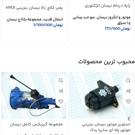
پایه دینام نیسان انژکتوری
پمپ کلاچ بالا نیسان بنزینی APEX
موتور و اگزوز نیسان
,
سوخت رسانی
انتقال قدرت
,
مجموعه کلاچ نیسان
و احتراق
تومان
1/100/000
تومان
175/000
محبوب ترین محصولات
استوپر موتور نیسان بنزینی
مجموعه گیربکس کامل نیسان
موتور پله ای سایپا یدک