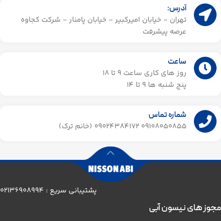
آدرس:
تهران - خیابان امیرکبیر - خیابان پامنار - شرکت کجاوه
عرصه پیشرفت
ساعت
روز های کاری ساعت ۹ تا 18
پنج شنبه ها 9 تا 14​
شماره تماس
09108050855 09024384172 (خانم ترک)
پشتیبانی سریع : 02136908994
مجوز های نیسون آبی