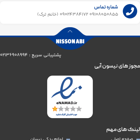
شماره تماس
09108050855 09024384172 (خانم ترک)
پشتیبانی سریع : 02136908994
مجوز های نیسون آبی
لینک های مهم
صفحه اصلی
لوازم یدکی نیسان