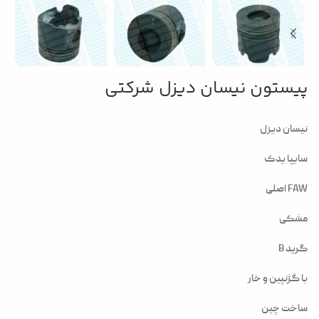
پیستون نیسان دیزل شرکتی
نیسان دیزل
سایپا یدک
FAW اصلی
مشکی
گرید B
با گژنپین و خار
ساخت چین