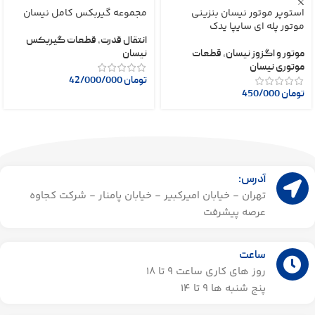
استوپر موتور نیسان بنزینی
مجموعه گیربکس کامل نیسان
موتور پله ای سایپا یدک
انتقال قدرت
,
قطعات گیربکس
موتور و اگزوز نیسان
,
قطعات
نیسان
موتوری نیسان
تومان
42/000/000
تومان
450/000
آدرس:
تهران - خیابان امیرکبیر - خیابان پامنار - شرکت کجاوه
عرصه پیشرفت
ساعت
روز های کاری ساعت ۹ تا 18
پنج شنبه ها 9 تا 14​