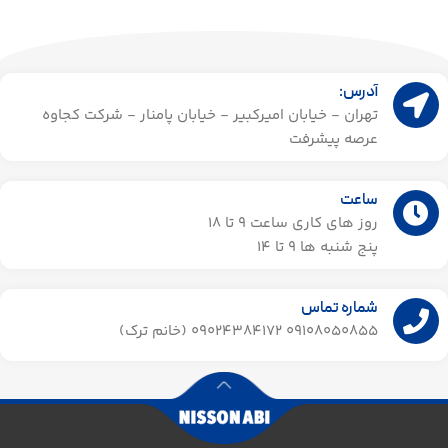
آدرس:
تهران - خیابان امیرکبیر - خیابان پامنار - شرکت کجاوه
عرصه پیشرفت
ساعت
روز های کاری ساعت ۹ تا 18
پنج شنبه ها 9 تا 14​
شماره تماس
09108050855 09024384172 (خانم ترک)