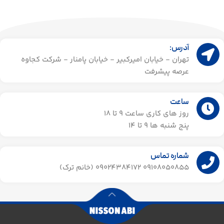
آدرس:
تهران - خیابان امیرکبیر - خیابان پامنار - شرکت کجاوه
عرصه پیشرفت
ساعت
روز های کاری ساعت ۹ تا 18
پنج شنبه ها 9 تا 14​
شماره تماس
09108050855 09024384172 (خانم ترک)