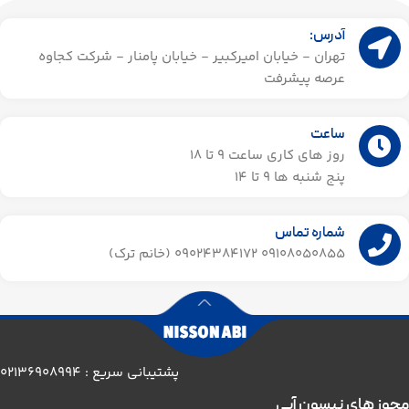
آدرس:
تهران - خیابان امیرکبیر - خیابان پامنار - شرکت کجاوه
عرصه پیشرفت
ساعت
روز های کاری ساعت ۹ تا 18
پنج شنبه ها 9 تا 14​
شماره تماس
09108050855 09024384172 (خانم ترک)
پشتیبانی سریع : 02136908994
مجوز های نیسون آبی