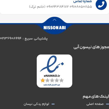
شماره تماس
09108050855 09024384172 (خانم ترک)
پشتیبانی سریع : 02136908994
مجوز های نیسون آبی
لینک های مهم
صفحه اصلی
لوازم یدکی نیسان