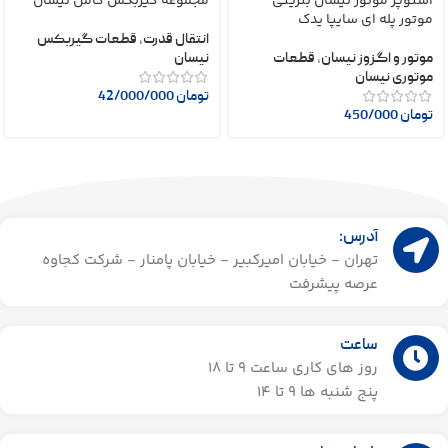
استوپر موتور نیسان بنزینی
مجموعه گیربکس کامل نیسان
موتور پله ای سایپا یدک
انتقال قدرت
,
قطعات گیربکس
موتور و اگزوز نیسان
,
قطعات
نیسان
موتوری نیسان
تومان
42/000/000
تومان
450/000
آدرس:
تهران - خیابان امیرکبیر - خیابان پامنار - شرکت کجاوه
عرصه پیشرفت
ساعت
روز های کاری ساعت ۹ تا 18
پنج شنبه ها 9 تا 14​