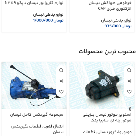
خرطومی هواکش نیسان
لوازم کاربراتور نیسان ناپکو N359
انژکتوری فلزی CAP
لوازم یدکی نیسان
لوازم یدکی نیسان
تومان
1/000/000
تومان
935/000
محبوب ترین محصولات
استوپر موتور نیسان بنزینی
مجموعه گیربکس کامل نیسان
موتور پله ای سایپا یدک
انتقال قدرت
,
قطعات گیربکس
موتور و اگزوز نیسان
,
قطعات
نیسان