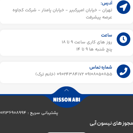
آدرس:
تهران - خیابان امیرکبیر - خیابان پامنار - شرکت کجاوه
عرصه پیشرفت
ساعت
روز های کاری ساعت ۹ تا 18
پنج شنبه ها 9 تا 14​
شماره تماس
09108050855 09024384172 (خانم ترک)
پشتیبانی سریع : 02136908994
مجوز های نیسون آبی