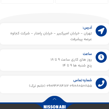
آدرس:
تهران - خیابان امیرکبیر - خیابان پامنار - شرکت کجاوه
عرصه پیشرفت
ساعت
روز های کاری ساعت ۹ تا 18
پنج شنبه ها 9 تا 14​
شماره تماس
09108050855 09024384172 (خانم ترک)