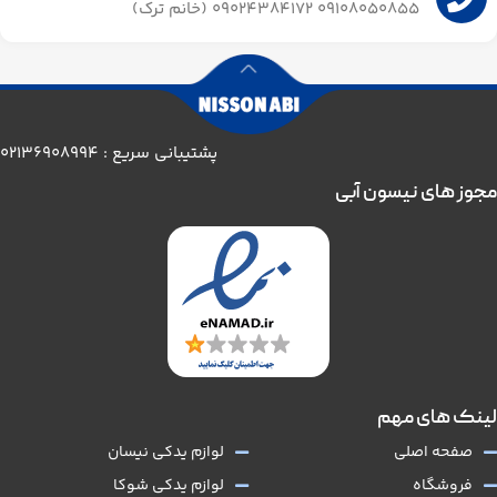
09108050855 09024384172 (خانم ترک)
پشتیبانی سریع : 02136908994
مجوز های نیسون آبی
لینک های مهم
صفحه اصلی
لوازم یدکی نیسان
فروشگاه
لوازم یدکی شوکا