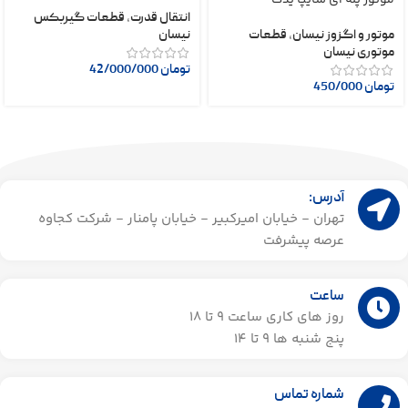
موتور پله ای سایپا یدک
انتقال قدرت
,
قطعات گیربکس
موتور و اگزوز نیسان
,
قطعات
نیسان
موتوری نیسان
تومان
42/000/000
تومان
450/000
آدرس:
تهران - خیابان امیرکبیر - خیابان پامنار - شرکت کجاوه
عرصه پیشرفت
ساعت
روز های کاری ساعت ۹ تا 18
پنج شنبه ها 9 تا 14​
شماره تماس