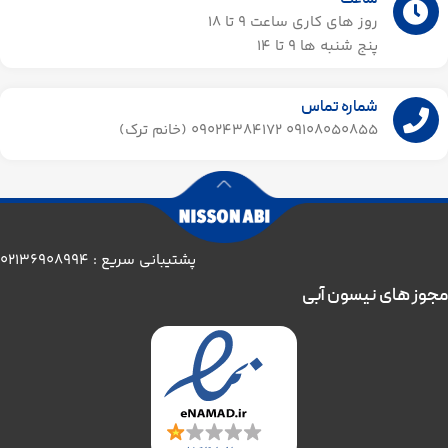
ساعت
روز های کاری ساعت ۹ تا 18
پنج شنبه ها 9 تا 14​
شماره تماس
09108050855 09024384172 (خانم ترک)
پشتیبانی سریع : 02136908994
مجوز های نیسون آبی