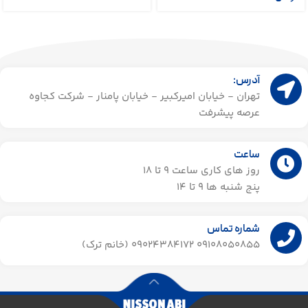
آدرس:
تهران - خیابان امیرکبیر - خیابان پامنار - شرکت کجاوه
عرصه پیشرفت
ساعت
روز های کاری ساعت ۹ تا 18
پنج شنبه ها 9 تا 14​
شماره تماس
09108050855 09024384172 (خانم ترک)