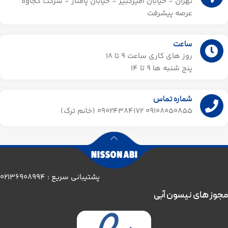
تهران - خیابان امیرکبیر - خیابان پامنار - شرکت کجاوه
عرصه پیشرفت
ساعت
روز های کاری ساعت ۹ تا 18
پنج شنبه ها 9 تا 14​
شماره تماس
09108050855 09024384172 (خانم ترک)
پشتیبانی سریع : 02136908994
مجوز های نیسون آبی