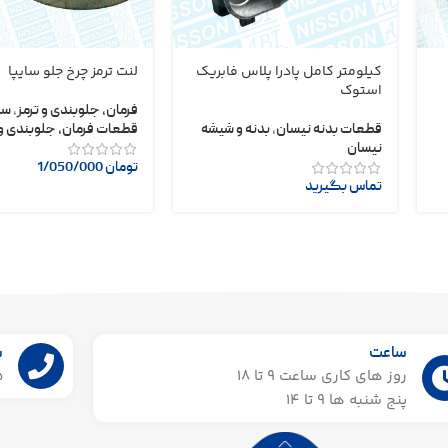
کیلومتر کامل پادرا پلاس فابریک
لنت ترمز چرخ جلو سایپا
استوک
فرمان، جلوبندی و ترمز
,
سا
قطعات بدنه نیسان
,
بدنه و شیشه
قطعات فرمان، جلوبندی و 
نیسان
تومان
1/050/000
تماس بگیرید
ساعت
ش
روز های کاری ساعت ۹ تا 18
55
پنج شنبه ها 9 تا 14​