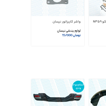
N35
واشر کاربراتور نیسان
واشر محفظه بالایی
نیسان
لوازم یدکی نیسان
تومان
15/000
لوازم یدکی نیسان
تومان
75/000
اتمام موج
ودی