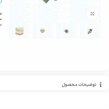
ش
بزرگنمایی تصویر
دس
ب
توضیحات محصول