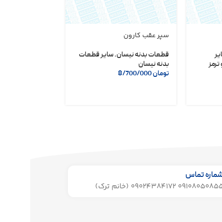
سپر عقب کارون
دلکو مگنتی نیسا
شریف
یر
قطعات بدنه نیسان
,
سایر قطعات
ترمز
بدنه نیسان
لوازم یدکی نیسان
تومان
8/700/000
تومان
6/400/000
ماره تماس
091080508 09024384172 (خانم ترک)