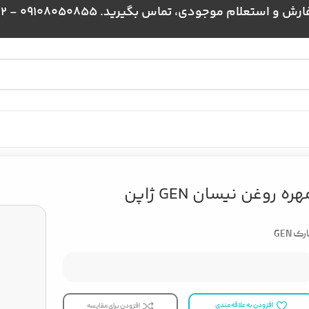
علام موجودی، تماس بگیرید. 09108050855 - 09024384172
هره روغن نیسان GEN ژاپن
رک GEN
افزودن به علاقه مندی
افزودن برای مقایسه