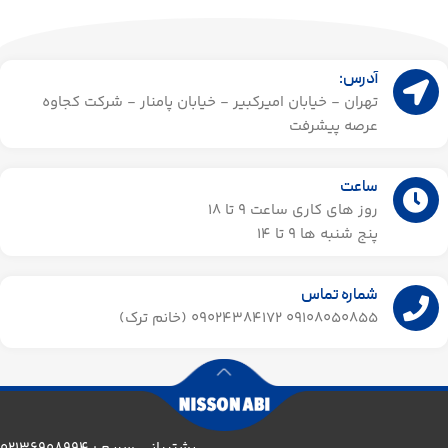
آدرس:
تهران - خیابان امیرکبیر - خیابان پامنار - شرکت کجاوه
عرصه پیشرفت
ساعت
روز های کاری ساعت ۹ تا 18
پنج شنبه ها 9 تا 14​
شماره تماس
09108050855 09024384172 (خانم ترک)