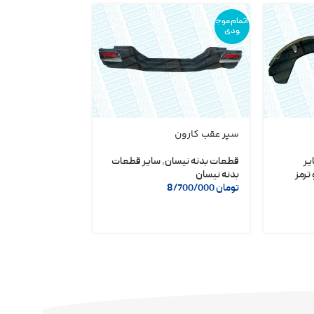
اتمام موج
ودی
سپر عقب کارون
دلکو مگنتی نیسا
شریف
یر
قطعات بدنه نیسان
,
سایر قطعات
ترمز
بدنه نیسان
لوازم یدکی نیسان
تومان
8/700/000
تومان
6/400/000