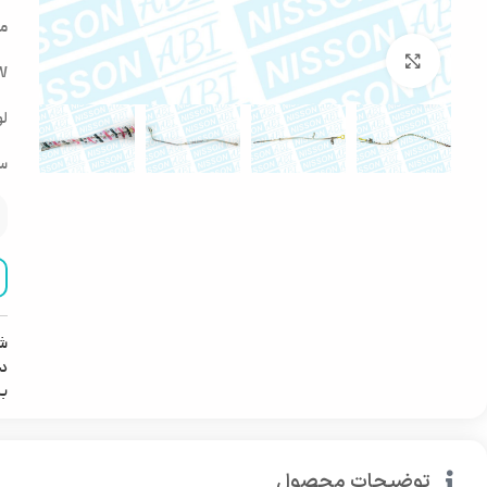
ما
بزرگنمایی تصویر
FAW
لو
س
ش
دس
ب
توضیحات محصول