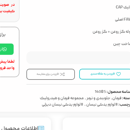
در صورت 
رک CAP
کیفیت برا
 اصلی
له گژ روغن + گژ روغن
برای
اخت چین
ار
لطفا پیش 
واحد فرو
افزودن به علاقه مندی
افزودن برای مقایسه
ناسه محصول:
14085
ته:
فرمان، جلوبندی و ترمز
,
مجموعه فرمان و هیدرولیک
رچسب:
#لوازم یدکی نیسان
,
#لوازم یدکی نیسان دیزلی
اطلاعات محصول