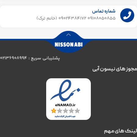
شماره تماس
09108050855 09024384172 (خانم ترک)
پشتیبانی سریع : 02136908994
مجوز های نیسون آبی
لینک های مهم