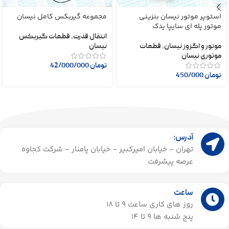
استوپر موتور نیسان بنزینی
مجموعه گیربکس کامل نیسان
موتور پله ای سایپا یدک
انتقال قدرت
,
قطعات گیربکس
موتور و اگزوز نیسان
,
قطعات
نیسان
موتوری نیسان
تومان
42/000/000
تومان
450/000
آدرس:
تهران - خیابان امیرکبیر - خیابان پامنار - شرکت کجاوه
عرصه پیشرفت
ساعت
روز های کاری ساعت ۹ تا 18
پنج شنبه ها 9 تا 14​