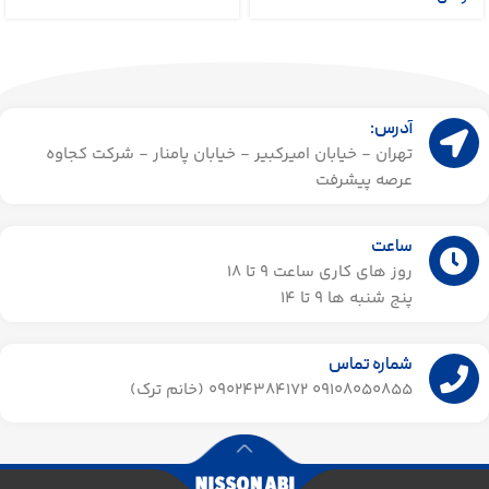
آدرس:
تهران - خیابان امیرکبیر - خیابان پامنار - شرکت کجاوه
عرصه پیشرفت
ساعت
روز های کاری ساعت ۹ تا 18
پنج شنبه ها 9 تا 14​
شماره تماس
09108050855 09024384172 (خانم ترک)