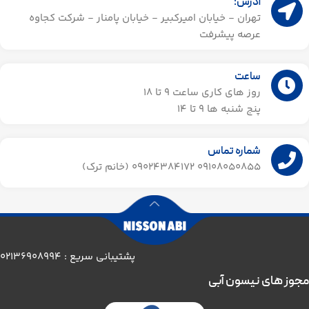
آدرس:
تهران - خیابان امیرکبیر - خیابان پامنار - شرکت کجاوه
عرصه پیشرفت
ساعت
روز های کاری ساعت ۹ تا 18
پنج شنبه ها 9 تا 14​
شماره تماس
09108050855 09024384172 (خانم ترک)
پشتیبانی سریع : 02136908994
مجوز های نیسون آبی