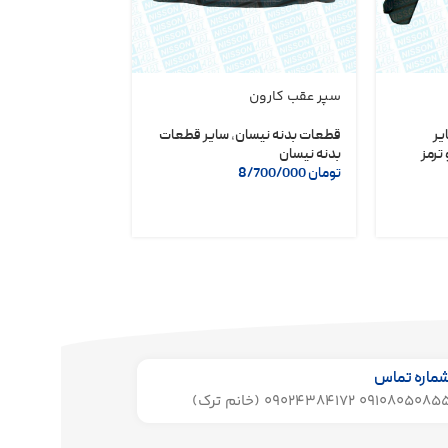
سپر عقب کارون
دلکو مگنتی نیسا
شریف
یر
قطعات بدنه نیسان
,
سایر قطعات
ترمز
بدنه نیسان
لوازم یدکی نیسان
تومان
8/700/000
تومان
6/400/000
ماره تماس
091080508 09024384172 (خانم ترک)