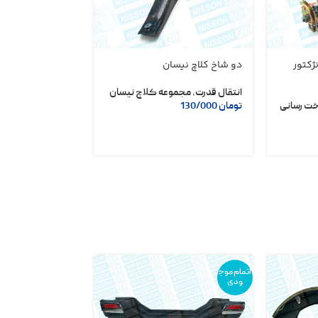
ژکتور
دو شاخ کلاچ نیسان
موتور برف پاک کن
GEN
انتقال قدرت
,
مجموعه کلاچ نیسان
ت رسانی
تومان
130/000
موتور و اگزوز نیس
موتوری نیسان
تومان
1/500/000
اتمام موج
ودی