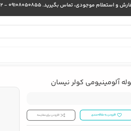
علام موجودی، تماس بگیرید. 09108050855 - 09024384172
وله آلومینیومی کولر نیسان
افزودن به علاقه مندی
افزودن برای مقایسه