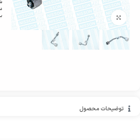
ش
دس
ب
بزرگنمایی تصویر
توضیحات محصول