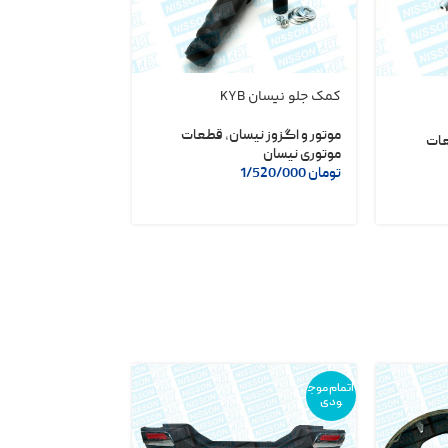
کمک جلو نیسان KYB
موتور برف پاک کن
GEN
موتور و اگزوز نیسان
,
قطعات
ات
موتوری نیسان
موتور و اگزوز نیس
تومان
1/520/000
موتوری نیسان
تومان
1/500/000
اتمام موج
ودی