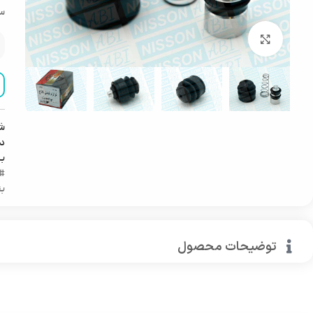
سا
بزرگنمایی تصویر
ش
دس
ب
#ل
بن
توضیحات محصول