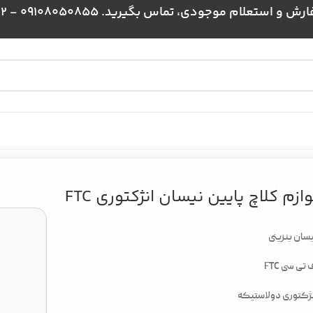
علام موجودی، تماس بگیرید. 09108050855 - 09024384172
وازم کلاچ پایین نیسان انژکتوری FTC
سان بنزینی
 تی سی FTC
ژکتوری دولاستیکه