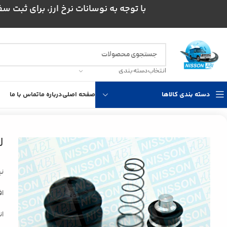
با توجه به نوسانات نرخ ارز، برای ثبت سفارش و است
انتخاب دسته بندی
دسته بندی کالاها
صفحه اصلی
درباره ما
تماس با ما
خانه
انتقال قدرت
مجموعه کلاچ نیسان
لوازم کلاچ پایین نیسان انژکتوری FTC
ل
نی
اف
ان