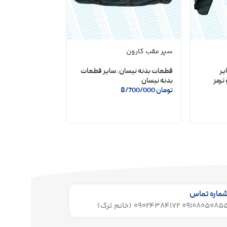
سپر عقب کارون
دلکو مگنتی نیسا
شریف
یر
قطعات بدنه نیسان
,
سایر قطعات
ترمز
بدنه نیسان
لوازم یدکی نیسان
تومان
8/700/000
تومان
6/400/000
ماره تماس
091080508 09024384172 (خانم ترک)