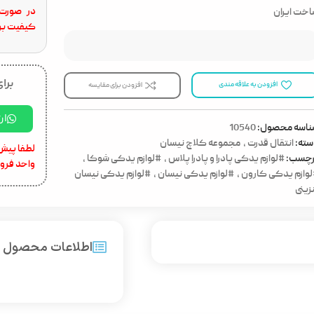
در صورت 
خت ایران
کیفیت برا
برای
افزودن به علاقه مندی
افزودن برای مقایسه
ار
ناسه محصول:
10540
ته:
انتقال قدرت
,
مجموعه کلاچ نیسان
لطفا پیش 
رچسب:
#لوازم یدکی پادرا و پادرا پلاس
,
#لوازم یدکی شوکا
,
واحد فرو
وازم یدکی کارون
,
#لوازم یدکی نیسان
,
#لوازم یدکی نیسان
زینی
اطلاعات محصول