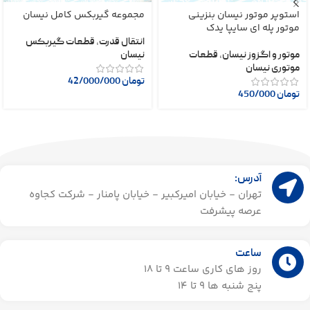
استوپر موتور نیسان بنزینی
مجموعه گیربکس کامل نیسان
موتور پله ای سایپا یدک
انتقال قدرت
,
قطعات گیربکس
موتور و اگزوز نیسان
,
قطعات
نیسان
موتوری نیسان
تومان
42/000/000
تومان
450/000
آدرس:
تهران - خیابان امیرکبیر - خیابان پامنار - شرکت کجاوه
عرصه پیشرفت
ساعت
روز های کاری ساعت ۹ تا 18
پنج شنبه ها 9 تا 14​