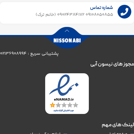
شماره تماس
09108050855 09024384172 (خانم ترک)
پشتیبانی سریع : 02136908994
مجوز های نیسون آبی
لینک های مهم