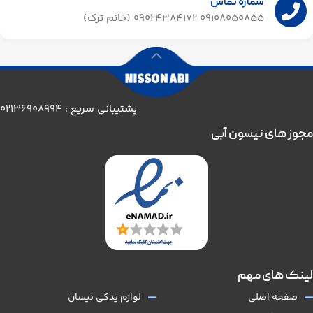
شماره تماس
09108050855 09024384172 (خانم ترک)
پشتیبانی سریع : 02136908994
مجوز های نیسون آبی
لینک های مهم
صفحه اصلی
لوازم یدکی نیسان