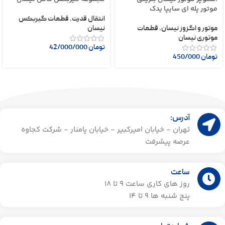
موتور پله ای سایپا یدک
انتقال قدرت
,
قطعات گیربکس
موتور و اگزوز نیسان
,
قطعات
نیسان
موتوری نیسان
تومان
42/000/000
تومان
450/000
آدرس:
تهران - خیابان امیرکبیر - خیابان پامنار - شرکت کجاوه
عرصه پیشرفت
ساعت
روز های کاری ساعت ۹ تا 18
پنج شنبه ها 9 تا 14​