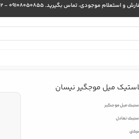
علام موجودی، تماس بگیرید. 09108050855 - 09024384172
استیک میل موجگیر نیسان
ستیک میل موجگیر
ستیک تعادل
رکتی