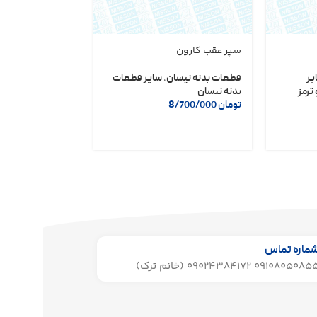
سپر عقب کارون
دلکو مگنتی نیسا
شریف
یر
قطعات بدنه نیسان
,
سایر قطعات
ترمز
بدنه نیسان
لوازم یدکی نیسان
تومان
8/700/000
تومان
6/400/000
ماره تماس
091080508 09024384172 (خانم ترک)