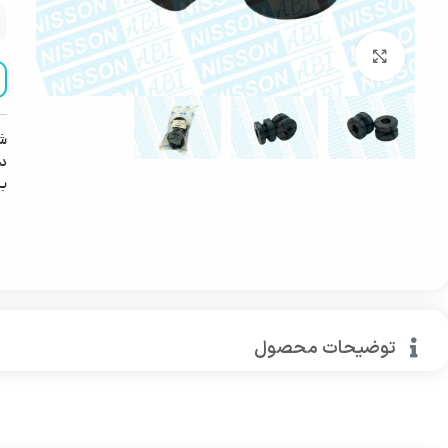
بزرگنمایی تصویر
ش
دس
ب
توضیحات محصول