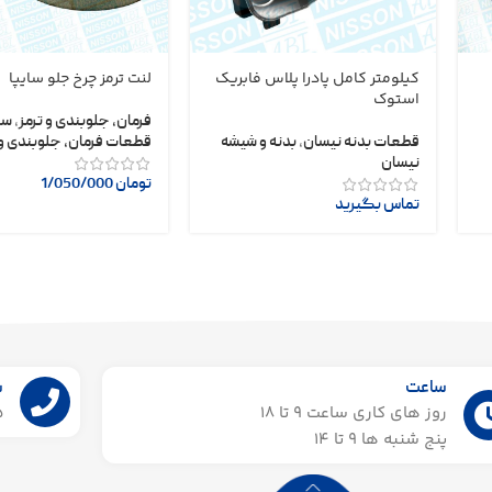
کیلومتر کامل پادرا پلاس فابریک
لنت ترمز چرخ جلو سایپا
استوک
فرمان، جلوبندی و ترمز
,
سا
قطعات بدنه نیسان
,
بدنه و شیشه
قطعات فرمان، جلوبندی و 
نیسان
تومان
1/050/000
تماس بگیرید
ساعت
ش
روز های کاری ساعت ۹ تا 18
55
پنج شنبه ها 9 تا 14​