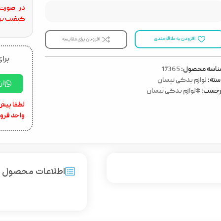
در صورت 
کیفیت برا
افزودن به علاقه مندی
افزودن برای مقایسه
برای
ناسه محصول:
17365
ته:
لوازم یدکی نیسان
ار
رچسب:
#لوازم یدکی نیسان
لطفا پیش 
واحد فرو
اطلاعات محصول