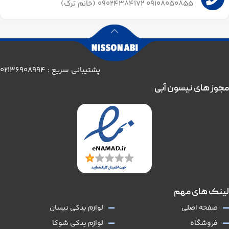
09108050855 09024384172 (خانم ترک)
پشتیبانی سریع : 02136908994
مجوز های نیسون آبی
لینک های مهم
صفحه اصلی
لوازم یدکی نیسان
فروشگاه
لوازم یدکی شوکا