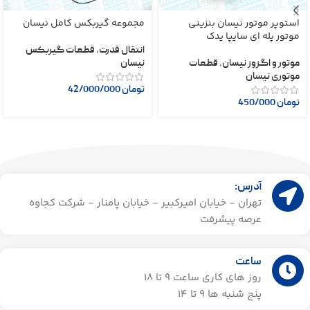
استوپر موتور نیسان بنزینی
مجموعه گیربکس کامل نیسان
موتور پله ای سایپا یدک
انتقال قدرت
,
قطعات گیربکس
موتور و اگزوز نیسان
,
قطعات
نیسان
موتوری نیسان
تومان
42/000/000
تومان
450/000
آدرس:
تهران - خیابان امیرکبیر - خیابان پامنار - شرکت کجاوه
عرصه پیشرفت
ساعت
روز های کاری ساعت ۹ تا 18
پنج شنبه ها 9 تا 14​