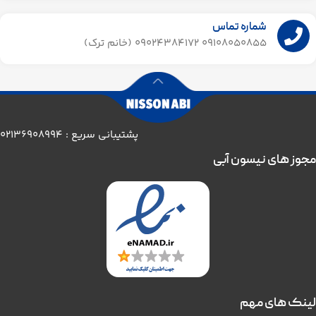
شماره تماس
09108050855 09024384172 (خانم ترک)
پشتیبانی سریع : 02136908994
مجوز های نیسون آبی
لینک های مهم