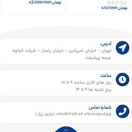
تومان
42/000/000
تومان
450/000
آدرس:
تهران - خیابان امیرکبیر - خیابان پامنار - شرکت کجاوه
عرصه پیشرفت
ساعت
روز های کاری ساعت ۹ تا 18
پنج شنبه ها 9 تا 14​
شماره تماس
09108050855 09024384172 (خانم ترک)