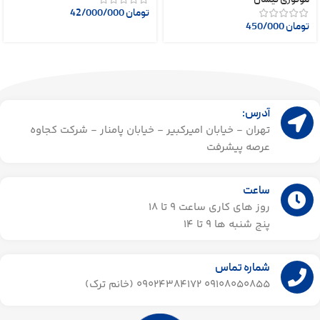
تومان
42/000/000
تومان
450/000
آدرس:
تهران - خیابان امیرکبیر - خیابان پامنار - شرکت کجاوه
عرصه پیشرفت
ساعت
روز های کاری ساعت ۹ تا 18
پنج شنبه ها 9 تا 14​
شماره تماس
09108050855 09024384172 (خانم ترک)