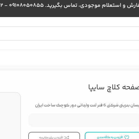
علام موجودی، تماس بگیرید. 09108050855 - 09024384172
فحه کلاچ سایپا
ن بنزینی شرکتی 6 فنر لنت وارداتی دور کوچک ساخت ایران
افزودن به علاقه مندی
افزودن برای مقایسه