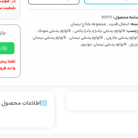
در صورت 
کیفیت برا
ناسه محصول:
10975
ته:
انتقال قدرت
,
مجموعه کلاچ نیسان
رچسب:
#لوازم یدکی پادرا و پادرا پلاس
,
#لوازم یدکی شوکا
,
برای
وازم یدکی کارون
,
#لوازم یدکی نیسان
,
#لوازم یدکی نیسان
زینی
,
#لوازم یدکی نیسان جونیور
ار
لطفا پیش 
واحد فرو
اطلاعات محصول