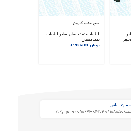
سپر عقب کارون
دلکو مگنتی نیسا
شریف
یر
قطعات بدنه نیسان
,
سایر قطعات
ترمز
بدنه نیسان
لوازم یدکی نیسان
تومان
8/700/000
تومان
6/400/000
ماره تماس
091080508 09024384172 (خانم ترک)