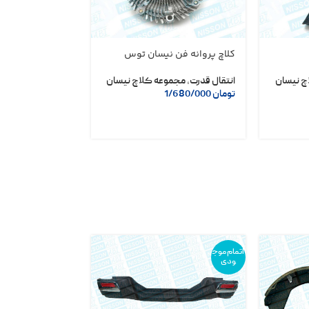
کلاچ پروانه فن نیسان توس
مجموعه کامل دری
ا
سوز
چ نیسان
انتقال قدرت
,
مجموعه کلاچ نیسان
تومان
1/680/000
موتور و اگزوز نیس
و احتراق
تومان
2/680/000
اتمام موج
ودی