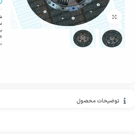
ش
بزرگنمایی تصویر
دس
ب
#ل
بن
توضیحات محصول