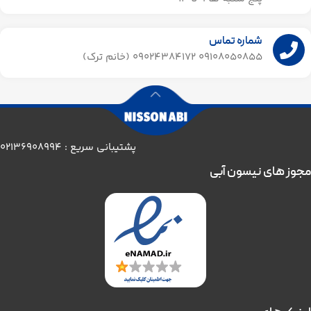
شماره تماس
09108050855 09024384172 (خانم ترک)
پشتیبانی سریع : 02136908994
مجوز های نیسون آبی