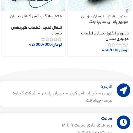
استوپر موتور نیسان بنزینی
مجموعه گیربکس کامل نیسان
موتور پله ای سایپا یدک
انتقال قدرت
,
قطعات گیربکس
موتور و اگزوز نیسان
,
قطعات
نیسان
موتوری نیسان
تومان
42/000/000
تومان
450/000
آدرس:
تهران - خیابان امیرکبیر - خیابان پامنار - شرکت کجاوه
عرصه پیشرفت
ساعت
روز های کاری ساعت ۹ تا 18
پنج شنبه ها 9 تا 14​