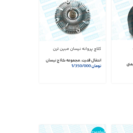
ودی
کلاچ پروانه نیسان مبین ترن
بنزینی)
انتقال قدرت
,
مجموعه کلاچ نیسان
منی
تومان
1/350/000
قطعات داخلی
,
قط
تومان
1/650/000
اتمام موج