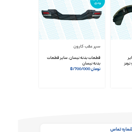
ودی
سپر عقب کارون
دلکو مگنتی نیسا
شریف
یر
قطعات بدنه نیسان
,
سایر قطعات
ترمز
بدنه نیسان
لوازم یدکی نیسان
تومان
8/700/000
تومان
6/400/000
ماره تماس