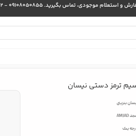
علام موجودی، تماس بگیرید. 09108050855 - 09024384172
ی نیسان
یم ترمز دستی نیسان
سان بنزینی
د AMJAD
رجه یک