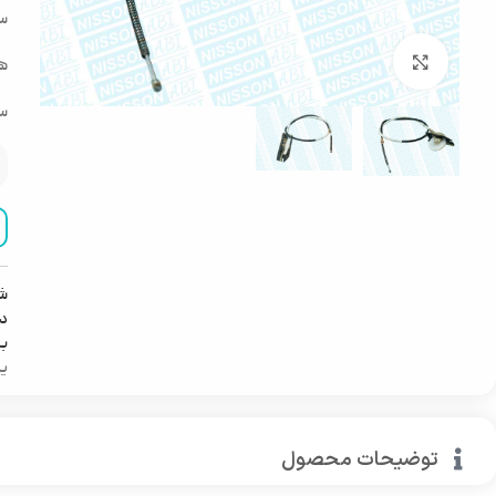
سی
بزرگنمایی تصویر
هم
سا
ش
دس
ب
ید
توضیحات محصول