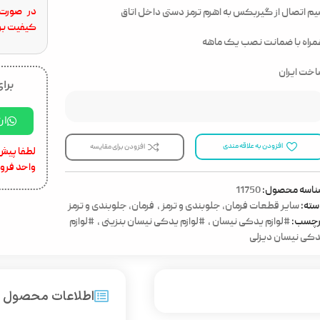
در صورت 
م اتصال از گیربکس به اهرم ترمز دستی داخل اتاق
کیفیت برا
راه با ضمانت نصب یک ماهه
خت ایران
برای
ار
افزودن به علاقه مندی
افزودن برای مقایسه
لطفا پیش 
واحد فرو
ناسه محصول:
11750
ته:
سایر قطعات فرمان، جلوبندی و ترمز
,
فرمان، جلوبندی و ترمز
رچسب:
#لوازم یدکی نیسان
,
#لوازم یدکی نیسان بنزینی
,
#لوازم
کی نیسان دیزلی
اطلاعات محصول