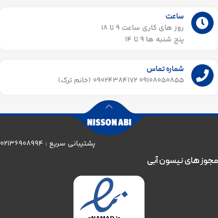
ساعت
روز های کاری ساعت ۹ تا 18
پنج شنبه ها 9 تا 14​
شماره تماس
09108050855 09024384172 (خانم ترک)
پشتیبانی سریع : 02136908994
مجوز های نیسون آبی