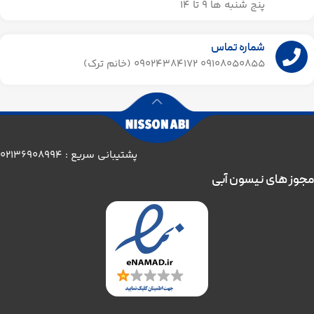
پنج شنبه ها 9 تا 14​
شماره تماس
09108050855 09024384172 (خانم ترک)
پشتیبانی سریع : 02136908994
مجوز های نیسون آبی