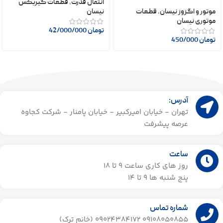
انتقال قدرت
,
قطعات گیربکس
موتور و اگزوز نیسان
,
قطعات
نیسان
موتوری نیسان
تومان
42/000/000
تومان
450/000
آدرس:
تهران - خیابان امیرکبیر - خیابان پامنار - شرکت کجاوه
عرصه پیشرفت
ساعت
روز های کاری ساعت ۹ تا 18
پنج شنبه ها 9 تا 14​
شماره تماس
09108050855 09024384172 (خانم ترک)