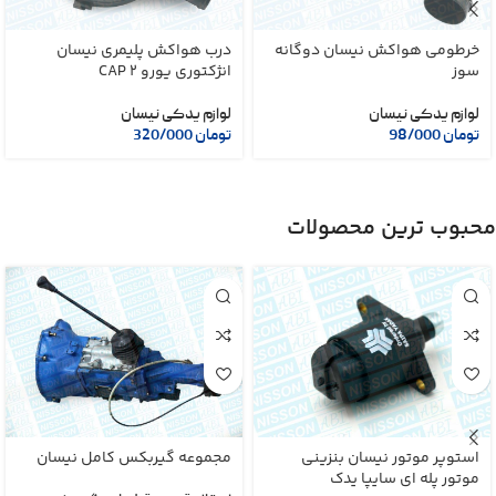
خرطومی هواکش نیسان دوگانه
درب هواکش پلیمری نیسان
سوز
انژکتوری یورو 2 CAP
لوازم یدکی نیسان
لوازم یدکی نیسان
تومان
98/000
تومان
320/000
محبوب ترین محصولات
استوپر موتور نیسان بنزینی
مجموعه گیربکس کامل نیسان
موتور پله ای سایپا یدک