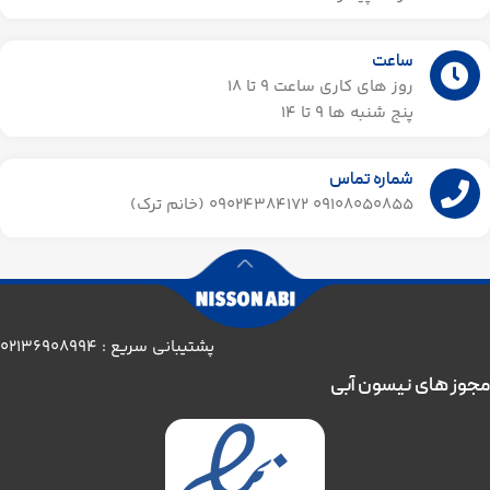
ساعت
روز های کاری ساعت ۹ تا 18
پنج شنبه ها 9 تا 14​
شماره تماس
09108050855 09024384172 (خانم ترک)
پشتیبانی سریع : 02136908994
مجوز های نیسون آبی