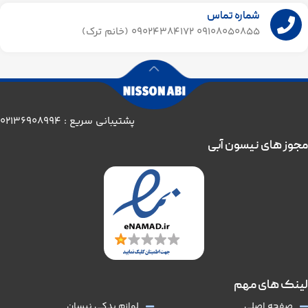
شماره تماس
09108050855 09024384172 (خانم ترک)
پشتیبانی سریع : 02136908994
مجوز های نیسون آبی
لینک های مهم
صفحه اصلی
لوازم یدکی نیسان