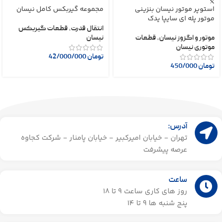
استوپر موتور نیسان بنزینی
مجموعه گیربکس کامل نیسان
موتور پله ای سایپا یدک
انتقال قدرت
,
قطعات گیربکس
موتور و اگزوز نیسان
,
قطعات
نیسان
موتوری نیسان
تومان
42/000/000
تومان
450/000
آدرس:
تهران - خیابان امیرکبیر - خیابان پامنار - شرکت کجاوه
عرصه پیشرفت
ساعت
روز های کاری ساعت ۹ تا 18
پنج شنبه ها 9 تا 14​