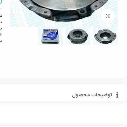
ش
بزرگنمایی تصویر
دس
ب
#ل
بن
توضیحات محصول