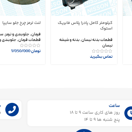
کیلومتر کامل پادرا پلاس فابریک
لنت ترمز چرخ جلو سایپا
استوک
فرمان، جلوبندی و ترمز
,
سا
قطعات بدنه نیسان
,
بدنه و شیشه
قطعات فرمان، جلوبندی و 
نیسان
تومان
1/050/000
تماس بگیرید
ساعت
ش
روز های کاری ساعت ۹ تا 18
55
پنج شنبه ها 9 تا 14​