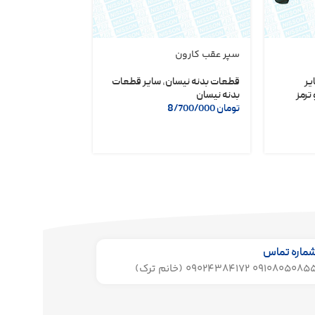
سپر عقب کارون
دلکو مگنتی نیسا
شریف
یر
قطعات بدنه نیسان
,
سایر قطعات
ترمز
بدنه نیسان
لوازم یدکی نیسان
تومان
8/700/000
تومان
6/400/000
ماره تماس
091080508 09024384172 (خانم ترک)