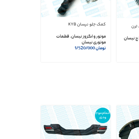
مجموعه رینگ موت
کمک جلو نیسان KYB
 ترن
قطعات داخلی
,
قط
موتور و اگزوز نیسان
,
قطعات
چ نیسان
تومان
1/750/000
موتوری نیسان
تومان
1/650/000
تومان
1/520/000
انتخاب گزینه ها
اتمام موج
ودی