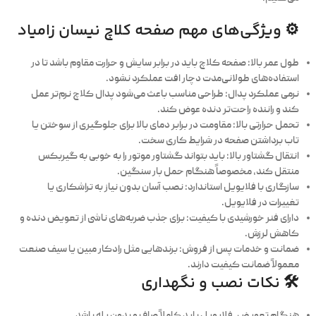
⚙️ ویژگی‌های مهم صفحه کلاچ نیسان زامیاد
طول عمر بالا
: صفحه کلاچ باید در برابر سایش و حرارت مقاوم باشد تا در
استفاده‌های طولانی‌مدت دچار افت عملکرد نشود.
نرمی عملکرد پدال
: طراحی مناسب باعث می‌شود پدال کلاچ نرم‌تر عمل
کند و راننده راحت‌تر دنده عوض کند.
تحمل حرارتی بالا
: مقاومت در برابر دمای بالا برای جلوگیری از سوختن یا
تاب برداشتن صفحه در شرایط کاری سخت.
انتقال گشتاور بالا
: باید بتواند گشتاور موتور را به خوبی به گیربکس
منتقل کند، مخصوصاً هنگام حمل بار سنگین.
سازگاری با فلایویل استاندارد
: نصب آسان بدون نیاز به تراشکاری یا
تغییرات در فلایویل.
دارای فنر خورشیدی با کیفیت
: برای جذب ضربه‌های ناشی از تعویض دنده و
کاهش لرزش.
ضمانت و خدمات پس از فروش
: برندهایی مثل رادکار مبین یا سیف صنعت
معمولاً ضمانت کیفیت دارند.
🛠️ نکات نصب و نگهداری
هنگام تعویض، فلایویل باید کاملاً صاف و بدون پله باشد.