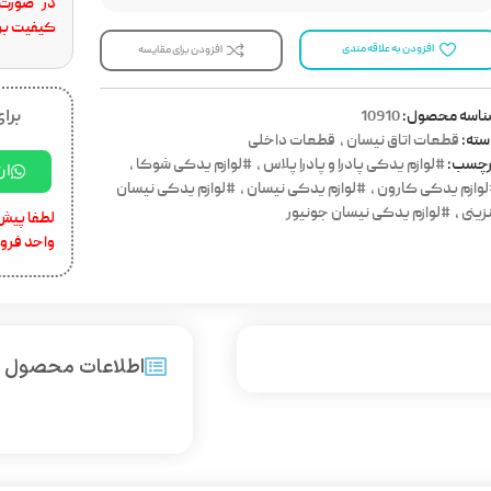
در صورت 
کیفیت برا
افزودن به علاقه مندی
افزودن برای مقایسه
برای
ناسه محصول:
10910
ته:
قطعات اتاق نیسان
,
قطعات داخلی
رچسب:
#لوازم یدکی پادرا و پادرا پلاس
,
#لوازم یدکی شوکا
,
ار
وازم یدکی کارون
,
#لوازم یدکی نیسان
,
#لوازم یدکی نیسان
زینی
,
#لوازم یدکی نیسان جونیور
لطفا پیش 
واحد فرو
اطلاعات محصول