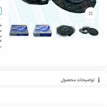
بزرگنمایی تصویر
ش
دس
ب
#ل
بن
توضیحات محصول