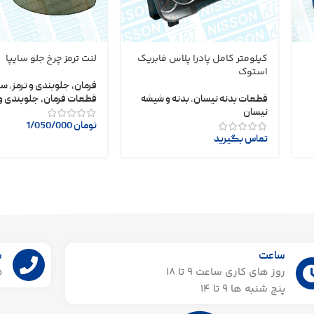
کیلومتر کامل پادرا پلاس فابریک
لنت ترمز چرخ جلو سایپا
استوک
فرمان، جلوبندی و ترمز
,
سا
قطعات بدنه نیسان
,
بدنه و شیشه
قطعات فرمان، جلوبندی و 
نیسان
تومان
1/050/000
تماس بگیرید
ساعت
ش
روز های کاری ساعت ۹ تا 18
55
پنج شنبه ها 9 تا 14​