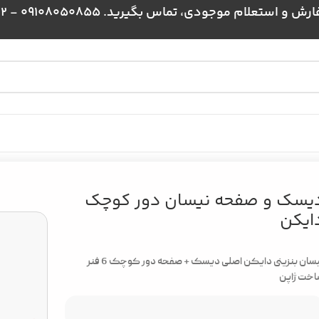
علام موجودی، تماس بگیرید. 09108050855 - 09024384172
یکن
یسک و صفحه نیسان دور کوچک
ایکن
نیسان بنزینی دایکن اصلی دیسک + صفحه دور کوچک 6 فنر
خت ژاپن