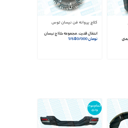
کلاچ پروانه فن نیسان توس
موتور برف پاک کن
GEN
انتقال قدرت
,
مجموعه کلاچ نیسان
منی
تومان
1/680/000
موتور و اگزوز نیس
موتوری نیسان
تومان
1/500/000
اتمام موج
ودی