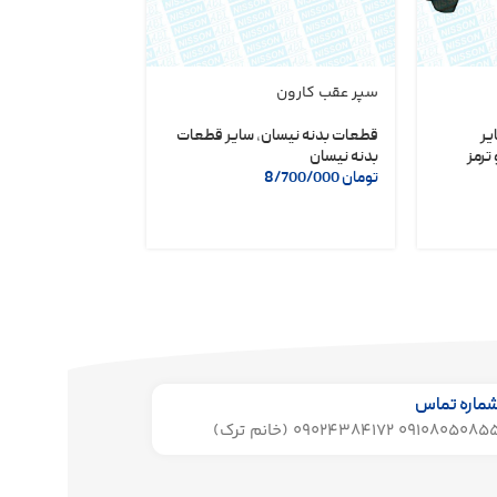
سپر عقب کارون
دلکو مگنتی نیسا
شریف
یر
قطعات بدنه نیسان
,
سایر قطعات
ترمز
بدنه نیسان
لوازم یدکی نیسان
تومان
8/700/000
تومان
6/400/000
ماره تماس
091080508 09024384172 (خانم ترک)