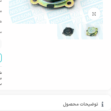
د
مو
بزرگنمایی تصویر
هم
س
ش
دس
ب
توضیحات محصول