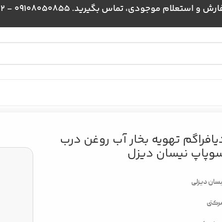
علام موجودی، تماس بگیرید. 09108050855 - 09024384172
غن درب سوپاپ نیسان دیزل
یافراگم تهویه بخار آب روغن درب
وپاپ نیسان دیزل
سان دیزلی
رکتی