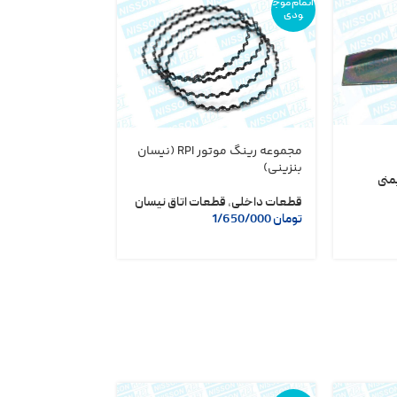
اتمام موج
اتمام موج
ودی
ودی
مجموعه رینگ موتور RPI (نیسان
موتور برف پاک کن
بنزینی)
GEN
منی
قطعات داخلی
,
قطعات اتاق نیسان
موتور و اگزوز نیس
تومان
1/650/000
موتوری نیسان
تومان
1/500/000