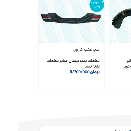
اتمام موج
ودی
سپر عقب کارون
دلکو مگنتی نیسا
شریف
یر
قطعات بدنه نیسان
,
سایر قطعات
ترمز
بدنه نیسان
لوازم یدکی نیسان
تومان
8/700/000
تومان
6/400/000