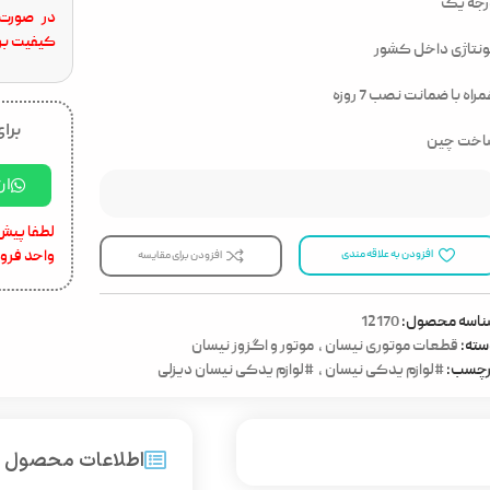
رجه یک
در صورت 
کیفیت برا
نتاژی داخل کشور
راه با ضمانت نصب 7 روزه
برای
اخت چین
ار
لطفا پیش 
واحد فرو
افزودن به علاقه مندی
افزودن برای مقایسه
ناسه محصول:
12170
ته:
قطعات موتوری نیسان
,
موتور و اگزوز نیسان
رچسب:
#لوازم یدکی نیسان
,
#لوازم یدکی نیسان دیزلی
اطلاعات محصول