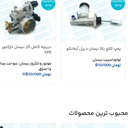
اتمام موج
اتمام موج
ودی
ودی
دریچه کامل گاز نیسان انژکتور
پمپ کلاچ بالا نیسان دیزل آرمانکو
SPR
لوازم اسپرت نیسان
موتور و اگزوز نیسان
,
سوخت رسان
تومان
850/000
و احتراق
تومان
1/850/000
محبوب ترین محصولات